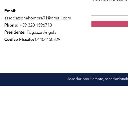
Email
:
associazionehombre91@gmail.com
Phone
: +39 320 1596710
Presidente:
Fogazza Angela
Codice Fiscale:
04404450829
Associazione Hombre,
associazion