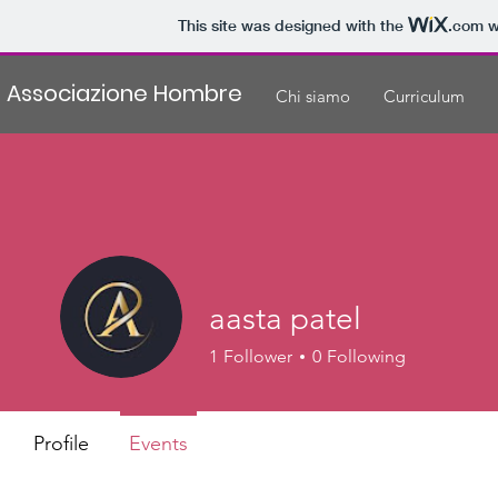
This site was designed with the
.com
we
Associazione Hombre
Chi siamo
Curriculum
aasta patel
1
Follower
0
Following
Profile
Events